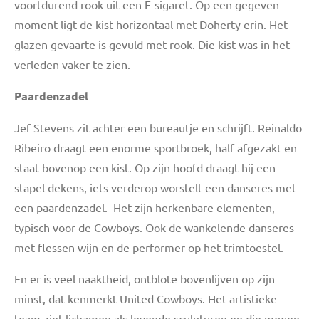
voortdurend rook uit een E-sigaret. Op een gegeven
moment ligt de kist horizontaal met Doherty erin. Het
glazen gevaarte is gevuld met rook. Die kist was in het
verleden vaker te zien.
Paardenzadel
Jef Stevens zit achter een bureautje en schrijft.
Reinaldo
Ribeiro draagt een enorme sportbroek, half afgezakt en
staat bovenop een kist. Op zijn hoofd draagt hij een
stapel dekens, iets verderop worstelt een danseres met
een paardenzadel. Het zijn herkenbare elementen,
typisch voor de Cowboys. Ook de wankelende danseres
met flessen wijn en de performer op het trimtoestel.
En er is veel naaktheid, ontblote bovenlijven op zijn
minst, dat kenmerkt United Cowboys. Het artistieke
team ziet lichamen als levende sculpturen en die mogen,