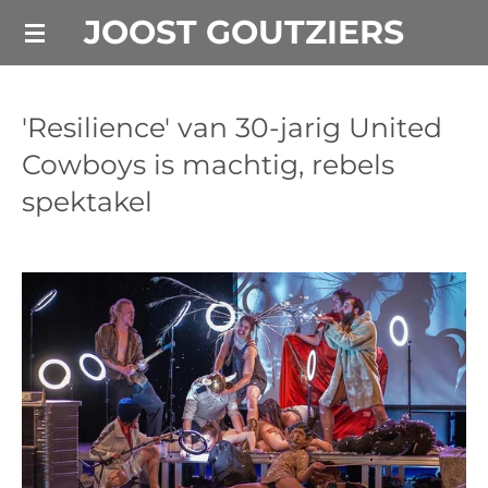
JOOST GOUTZIERS
Ga
direct
naar
de
'Resilience' van 30-jarig United
hoofdinhoud
Cowboys is machtig, rebels
spektakel