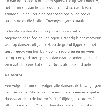
En dan het harde licht op het spierwitte lijf van Doherty,
het herinnert aan het agressief-realistisch werk van
schilder Lucien Freud en past naadloos bij de reeks
naaktstudies die United Cowboys al jaren maakt.
In
Resilience
danst de groep ook als ensemble, met
nagenoeg dezelfde bewegingen. Prachtig is het moment
waarop dansers uitgestrekt op de grond liggen en met
geschreeuw van hun buik op hun rug draaien en weer
terug. Een grid met spots is dan naar beneden gedaald
en maat de scène tot een verlicht, afgebakend geheel.
De nestor
Een volgend moment volgen alle dansers de bewegingen
van nestor Jef Stevens om te eindigen in een energieke
dans waar de luide kreten 'suffer' (lijden) en 'protest'
elkaar afwisselen. Ook het hinniken van een paard is