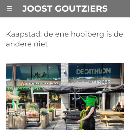
JOOST GOUTZIERS
Ga
direct
naar
de
Kaapstad: de ene hooiberg is de
hoofdinhoud
andere niet