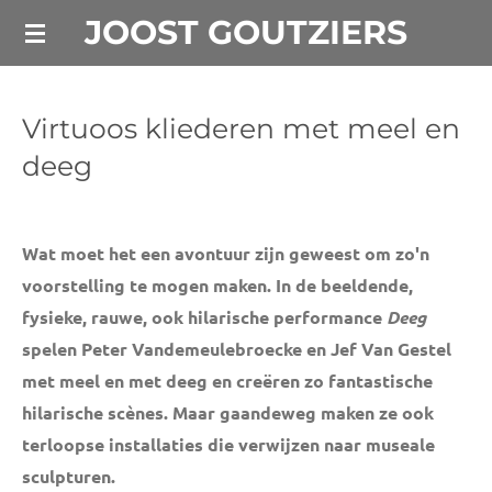
JOOST GOUTZIERS
Ga
direct
naar
de
Virtuoos kliederen met meel en
hoofdinhoud
deeg
Wat moet het een avontuur zijn geweest om zo'n
voorstelling te mogen maken. In de beeldende,
fysieke, rauwe, ook hilarische performance
Deeg
spelen Peter Vandemeulebroecke en Jef Van Gestel
met meel en met deeg en creëren zo fantastische
hilarische scènes. Maar gaandeweg maken ze ook
terloopse installaties die verwijzen naar museale
sculpturen.