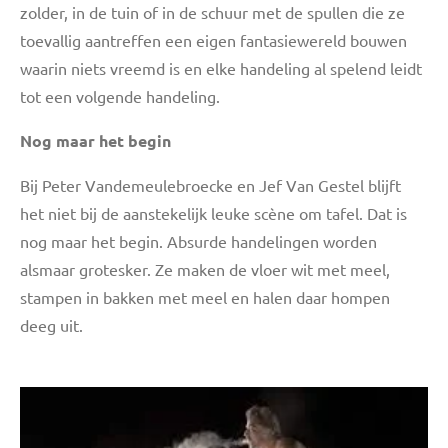
zolder, in de tuin of in de schuur met de spullen die ze
toevallig aantreffen een eigen fantasiewereld bouwen
waarin niets vreemd is en elke handeling al spelend leidt
tot een volgende handeling.
Nog maar het begin
Bij Peter Vandemeulebroecke en Jef Van Gestel blijft
het niet bij de aanstekelijk leuke scène om tafel. Dat is
nog maar het begin. Absurde handelingen worden
alsmaar grotesker. Ze maken de vloer wit met meel,
stampen in bakken met meel en halen daar hompen
deeg uit.